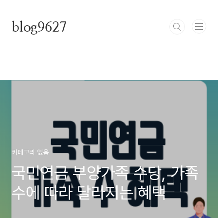
본문 바로가기
blog9627
카테고리 없음
국민연금 부양가족 수당, 가족
수에 따라 달라지는 혜택